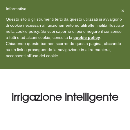
X
Vedi: Protezione dei dati personali
-
Informativa
Chiudi
×
Rilascia recensione
Questo sito o gli strumenti terzi da questo utilizzati si avvalgono
+39 011 18867102
info@aceper.it
Statuto
di cookie necessari al funzionamento ed utili alle finalità illustrate
nella cookie policy. Se vuoi saperne di più o negare il consenso
Aceper
a tutti o ad alcuni cookie, consulta la
cookie policy
.
Chiudendo questo banner, scorrendo questa pagina, cliccando
su un link o proseguendo la navigazione in altra maniera,
acconsenti all’uso dei cookie.
irrigazione intelligente