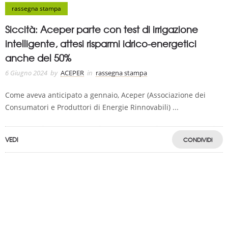
rassegna stampa
Siccità: Aceper parte con test di irrigazione
intelligente, attesi risparmi idrico-energetici
anche del 50%
6 Giugno 2024
by
ACEPER
in
rassegna stampa
Come aveva anticipato a gennaio, Aceper (Associazione dei
Consumatori e Produttori di Energie Rinnovabili) ...
VEDI
CONDIVIDI
A.C.E.P.E.R Copyright © 2020 - Via Demetrio Cosola, 5B - Chivasso (TO) -
Italy
ASSOCIAZIONE CERTIFICATA ISCRIZIONE REGISTRO TRASPARENZA MISE