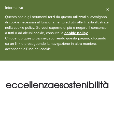
X
Vedi: Protezione dei dati personali
-
Informativa
Chiudi
×
Rilascia recensione
Questo sito o gli strumenti terzi da questo utilizzati si avvalgono
+39 011 18867102
info@aceper.it
Statuto
di cookie necessari al funzionamento ed utili alle finalità illustrate
nella cookie policy. Se vuoi saperne di più o negare il consenso
Aceper
a tutti o ad alcuni cookie, consulta la
cookie policy
.
Chiudendo questo banner, scorrendo questa pagina, cliccando
su un link o proseguendo la navigazione in altra maniera,
acconsenti all’uso dei cookie.
eccellenzaesostenibilità