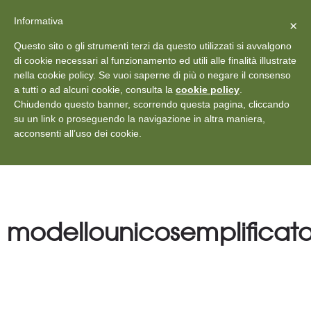
X
Vedi: Protezione dei dati personali
-
Informativa
Chiudi
×
Rilascia recensione
Questo sito o gli strumenti terzi da questo utilizzati si avvalgono
+39 011 18867102
info@aceper.it
Statuto
di cookie necessari al funzionamento ed utili alle finalità illustrate
nella cookie policy. Se vuoi saperne di più o negare il consenso
Aceper
a tutti o ad alcuni cookie, consulta la
cookie policy
.
Chiudendo questo banner, scorrendo questa pagina, cliccando
su un link o proseguendo la navigazione in altra maniera,
acconsenti all’uso dei cookie.
modellounicosemplificat