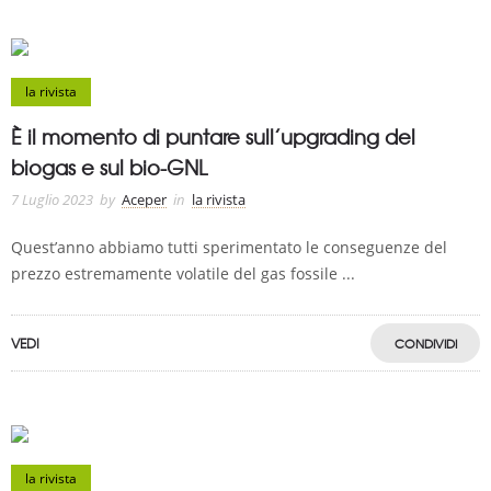
la rivista
È il momento di puntare sull’upgrading del
biogas e sul bio-GNL
7 Luglio 2023
by
Aceper
in
la rivista
Quest’anno abbiamo tutti sperimentato le conseguenze del
prezzo estremamente volatile del gas fossile ...
VEDI
CONDIVIDI
la rivista