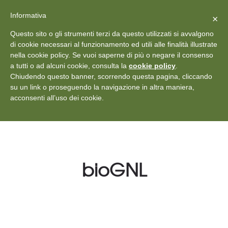
X
Vedi: Protezione dei dati personali
-
Informativa
Chiudi
×
Rilascia recensione
Questo sito o gli strumenti terzi da questo utilizzati si avvalgono
+39 011 18867102
info@aceper.it
Statuto
di cookie necessari al funzionamento ed utili alle finalità illustrate
nella cookie policy. Se vuoi saperne di più o negare il consenso
Aceper
a tutti o ad alcuni cookie, consulta la
cookie policy
.
Chiudendo questo banner, scorrendo questa pagina, cliccando
su un link o proseguendo la navigazione in altra maniera,
acconsenti all’uso dei cookie.
bioGNL