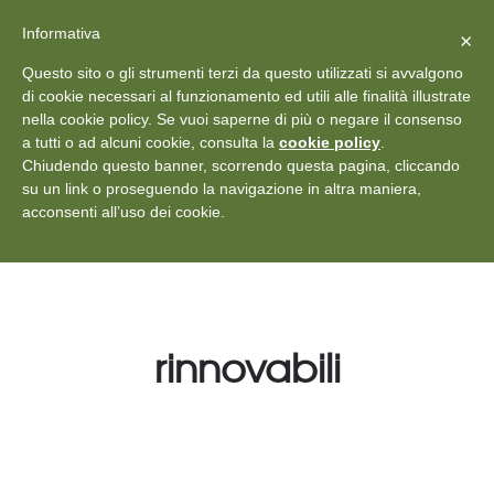
X
Vedi: Protezione dei dati personali
-
Informativa
Chiudi
×
Rilascia recensione
Questo sito o gli strumenti terzi da questo utilizzati si avvalgono
+39 011 18867102
info@aceper.it
Statuto
di cookie necessari al funzionamento ed utili alle finalità illustrate
nella cookie policy. Se vuoi saperne di più o negare il consenso
Aceper
a tutti o ad alcuni cookie, consulta la
cookie policy
.
Chiudendo questo banner, scorrendo questa pagina, cliccando
su un link o proseguendo la navigazione in altra maniera,
acconsenti all’uso dei cookie.
rinnovabili