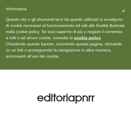
X
Vedi: Protezione dei dati personali
-
Informativa
Chiudi
×
Rilascia recensione
Questo sito o gli strumenti terzi da questo utilizzati si avvalgono
+39 011 18867102
info@aceper.it
Statuto
di cookie necessari al funzionamento ed utili alle finalità illustrate
nella cookie policy. Se vuoi saperne di più o negare il consenso
Aceper
a tutti o ad alcuni cookie, consulta la
cookie policy
.
Chiudendo questo banner, scorrendo questa pagina, cliccando
su un link o proseguendo la navigazione in altra maniera,
acconsenti all’uso dei cookie.
editoriapnrr