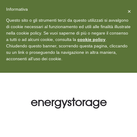
X
Vedi: Protezione dei dati personali
-
Informativa
Chiudi
×
Rilascia recensione
Questo sito o gli strumenti terzi da questo utilizzati si avvalgono
+39 011 18867102
info@aceper.it
Statuto
di cookie necessari al funzionamento ed utili alle finalità illustrate
nella cookie policy. Se vuoi saperne di più o negare il consenso
Aceper
a tutti o ad alcuni cookie, consulta la
cookie policy
.
Chiudendo questo banner, scorrendo questa pagina, cliccando
su un link o proseguendo la navigazione in altra maniera,
acconsenti all’uso dei cookie.
energystorage