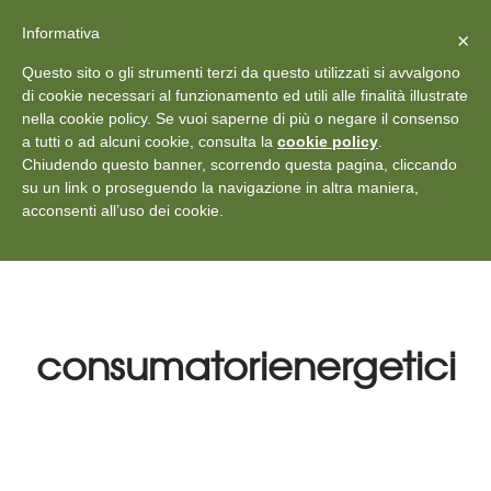
X
Vedi: Protezione dei dati personali
-
Informativa
Chiudi
×
Rilascia recensione
Questo sito o gli strumenti terzi da questo utilizzati si avvalgono
+39 011 18867102
info@aceper.it
Statuto
di cookie necessari al funzionamento ed utili alle finalità illustrate
nella cookie policy. Se vuoi saperne di più o negare il consenso
Aceper
a tutti o ad alcuni cookie, consulta la
cookie policy
.
Chiudendo questo banner, scorrendo questa pagina, cliccando
su un link o proseguendo la navigazione in altra maniera,
acconsenti all’uso dei cookie.
consumatorienergetici