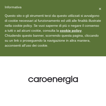
X
Vedi: Protezione dei dati personali
-
Informativa
Chiudi
×
Rilascia recensione
Questo sito o gli strumenti terzi da questo utilizzati si avvalgono
+39 011 18867102
info@aceper.it
Statuto
di cookie necessari al funzionamento ed utili alle finalità illustrate
nella cookie policy. Se vuoi saperne di più o negare il consenso
Aceper
a tutti o ad alcuni cookie, consulta la
cookie policy
.
Chiudendo questo banner, scorrendo questa pagina, cliccando
su un link o proseguendo la navigazione in altra maniera,
acconsenti all’uso dei cookie.
caroenergia