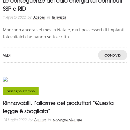
Le conseguenze del caro energia sui contributi
SSP e RID
1 Agosto 2022
by
Aceper
in
la rivista
Mancano ancora sei mesi a Natale, ma i possessori di impianti
fotovoltaici che hanno sottoscritto ...
VEDI
CONDIVIDI
rassegna stampa
Rinnovabili, l’allarme dei produttori “Questa
legge è sbagliata”
18 Luglio 2022
by
Aceper
in
rassegna stampa