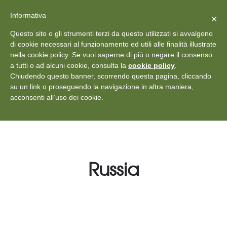
X
Vedi: Protezione dei dati personali
-
Informativa
Chiudi
×
Rilascia recensione
Questo sito o gli strumenti terzi da questo utilizzati si avvalgono
+39 011 18867102
info@aceper.it
Statuto
di cookie necessari al funzionamento ed utili alle finalità illustrate
nella cookie policy. Se vuoi saperne di più o negare il consenso
Aceper
a tutti o ad alcuni cookie, consulta la
cookie policy
.
Chiudendo questo banner, scorrendo questa pagina, cliccando
su un link o proseguendo la navigazione in altra maniera,
acconsenti all’uso dei cookie.
Russia