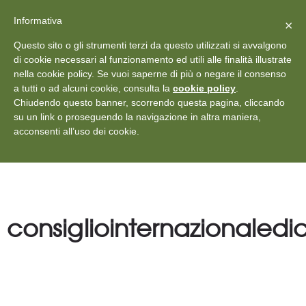
X
Vedi: Protezione dei dati personali
-
Informativa
Chiudi
×
Rilascia recensione
Questo sito o gli strumenti terzi da questo utilizzati si avvalgono
+39 011 18867102
info@aceper.it
Statuto
di cookie necessari al funzionamento ed utili alle finalità illustrate
nella cookie policy. Se vuoi saperne di più o negare il consenso
Aceper
a tutti o ad alcuni cookie, consulta la
cookie policy
.
Chiudendo questo banner, scorrendo questa pagina, cliccando
su un link o proseguendo la navigazione in altra maniera,
acconsenti all’uso dei cookie.
consigliointernazionaled