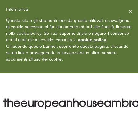
X
Vedi: Protezione dei dati personali
-
Informativa
Chiudi
×
Rilascia recensione
Questo sito o gli strumenti terzi da questo utilizzati si avvalgono
+39 011 18867102
info@aceper.it
Statuto
di cookie necessari al funzionamento ed utili alle finalità illustrate
nella cookie policy. Se vuoi saperne di più o negare il consenso
Aceper
a tutti o ad alcuni cookie, consulta la
cookie policy
.
Chiudendo questo banner, scorrendo questa pagina, cliccando
su un link o proseguendo la navigazione in altra maniera,
acconsenti all’uso dei cookie.
theeuropeanhouseambros