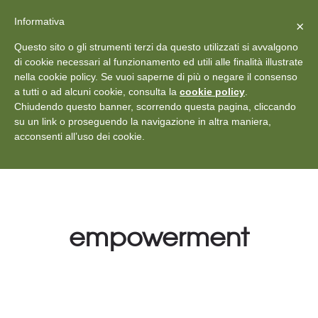
X
Vedi: Protezione dei dati personali
-
Informativa
Chiudi
×
Rilascia recensione
Questo sito o gli strumenti terzi da questo utilizzati si avvalgono
+39 011 18867102
info@aceper.it
Statuto
di cookie necessari al funzionamento ed utili alle finalità illustrate
nella cookie policy. Se vuoi saperne di più o negare il consenso
Aceper
a tutti o ad alcuni cookie, consulta la
cookie policy
.
Chiudendo questo banner, scorrendo questa pagina, cliccando
su un link o proseguendo la navigazione in altra maniera,
acconsenti all’uso dei cookie.
empowerment