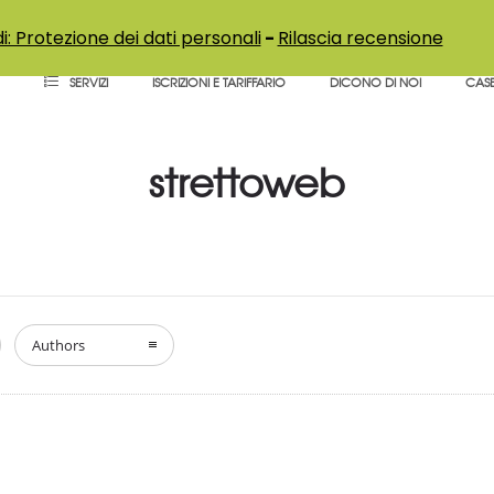
i: Protezione dei dati personali
-
Rilascia recensione
SERVIZI
ISCRIZIONI E TARIFFARIO
DICONO DI NOI
CASE
strettoweb
Authors