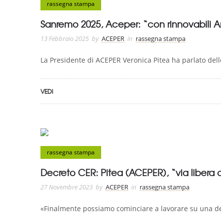
rassegna stampa
Sanremo 2025, Aceper: “con rinnovabili A
13 Febbraio 2025
by
ACEPER
in
rassegna stampa
La Presidente di ACEPER Veronica Pitea ha parlato dell
VEDI
rassegna stampa
Decreto CER: Pitea (ACEPER), “via libera a
27 Novembre 2023
by
ACEPER
in
rassegna stampa
«Finalmente possiamo cominciare a lavorare su una delle