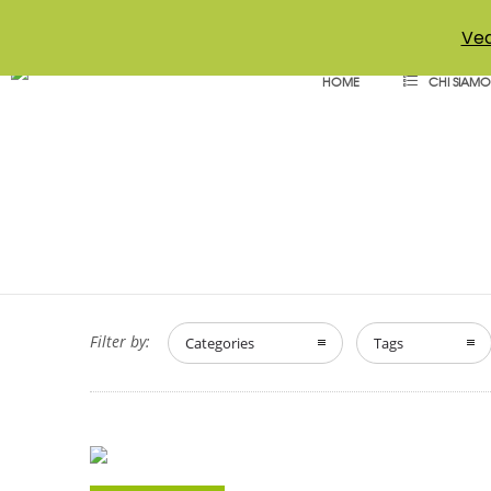
+39 011 18867102
info@aceper.it
Statuto Aceper
Ved
HOME
CHI SIAMO
Filter by:
Categories
Tags