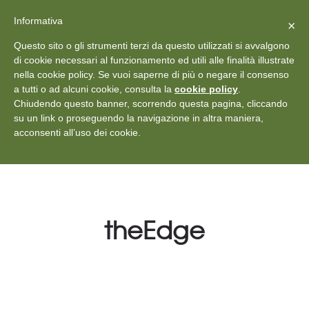
X
Vedi: Protezione dei dati personali
-
Informativa
Chiudi
×
Rilascia recensione
Questo sito o gli strumenti terzi da questo utilizzati si avvalgono
+39 011 18867102
info@aceper.it
Statuto
di cookie necessari al funzionamento ed utili alle finalità illustrate
nella cookie policy. Se vuoi saperne di più o negare il consenso
Aceper
a tutti o ad alcuni cookie, consulta la
cookie policy
.
Chiudendo questo banner, scorrendo questa pagina, cliccando
su un link o proseguendo la navigazione in altra maniera,
acconsenti all’uso dei cookie.
theEdge