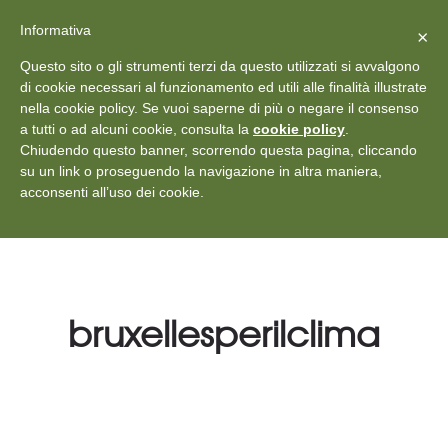
X
Vedi: Protezione dei dati personali
-
Informativa
Chiudi
×
Rilascia recensione
Questo sito o gli strumenti terzi da questo utilizzati si avvalgono
+39 011 18867102
info@aceper.it
Statuto
di cookie necessari al funzionamento ed utili alle finalità illustrate
nella cookie policy. Se vuoi saperne di più o negare il consenso
Aceper
a tutti o ad alcuni cookie, consulta la
cookie policy
.
Chiudendo questo banner, scorrendo questa pagina, cliccando
su un link o proseguendo la navigazione in altra maniera,
acconsenti all’uso dei cookie.
bruxellesperilclima