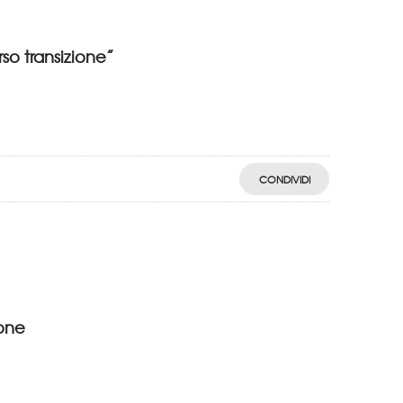
so transizione”
CONDIVIDI
ione