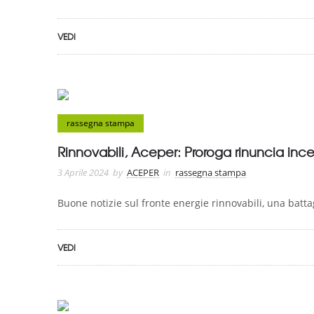
VEDI
rassegna stampa
Rinnovabili, Aceper: Proroga rinuncia incen
3 Aprile 2024
by
ACEPER
in
rassegna stampa
Buone notizie sul fronte energie rinnovabili, una batta
VEDI