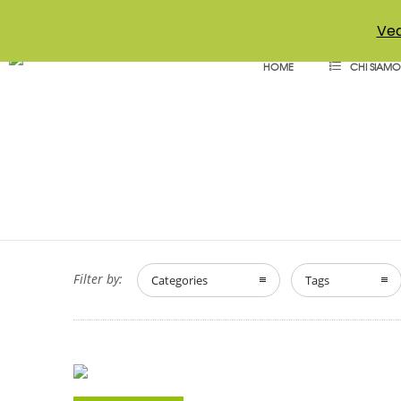
+39 011 18867102
info@aceper.it
Statuto Aceper
Ved
HOME
CHI SIAMO
Filter by:
Categories
Tags