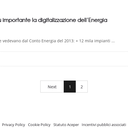
ù importante la digitalizzazione dell’Energia
e vedevano dal Conto Energia del 2013: + 12 mila impianti ...
Next
1
2
A.C.E.P.E.R Copyright © 2020 - Via Demetrio Cosola, 5B - Chivasso (TO) - Italy
 ISCRIZIONE REGISTRO TRASPARENZA MISE Numero di identificazione nel R
Privacy Policy
-
Cookie Policy
-
Statuto Aceper
-
Incentivi pubblici associati