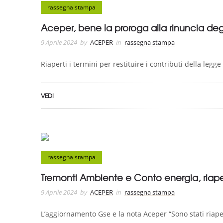
rassegna stampa
Aceper, bene la proroga alla rinuncia degl
9 Aprile 2024
by
ACEPER
in
rassegna stampa
Riaperti i termini per restituire i contributi della legg
VEDI
rassegna stampa
Tremonti Ambiente e Conto energia, riaperti
9 Aprile 2024
by
ACEPER
in
rassegna stampa
L’aggiornamento Gse e la nota Aceper “Sono stati riaperti