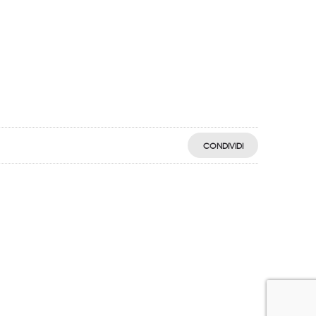
CONDIVIDI
egistro: 2018-57811982-61