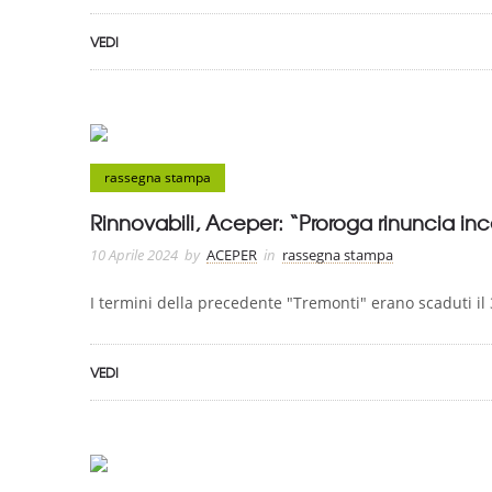
VEDI
rassegna stampa
Rinnovabili, Aceper: “Proroga rinuncia ince
10 Aprile 2024
by
ACEPER
in
rassegna stampa
I termini della precedente "Tremonti" erano scaduti il
VEDI