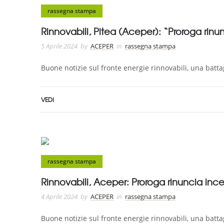
rassegna stampa
Rinnovabili, Pitea (Aceper): “Proroga rinun
5 Aprile 2024
by
ACEPER
in
rassegna stampa
Buone notizie sul fronte energie rinnovabili, una batta
VEDI
rassegna stampa
Rinnovabili, Aceper: Proroga rinuncia incen
4 Aprile 2024
by
ACEPER
in
rassegna stampa
Buone notizie sul fronte energie rinnovabili, una batta