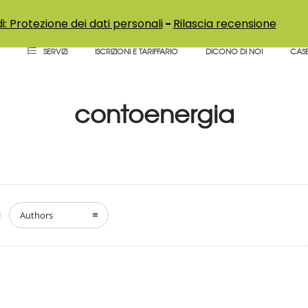
i: Protezione dei dati personali
-
Rilascia recensione
SERVIZI
ISCRIZIONI E TARIFFARIO
DICONO DI NOI
CASE
contoenergia
Authors