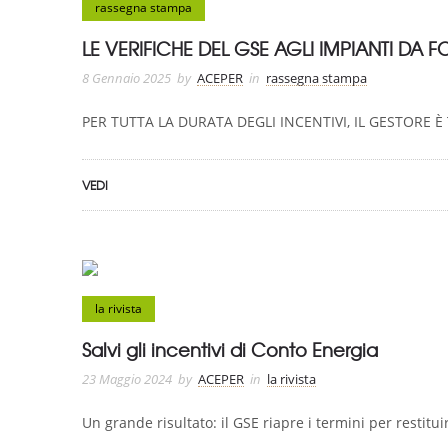
rassegna stampa
LE VERIFICHE DEL GSE AGLI IMPIANTI DA 
8 Gennaio 2025
by
ACEPER
in
rassegna stampa
PER TUTTA LA DURATA DEGLI INCENTIVI, IL GESTORE È 
VEDI
la rivista
Salvi gli incentivi di Conto Energia
23 Maggio 2024
by
ACEPER
in
la rivista
Un grande risultato: il GSE riapre i termini per restitui