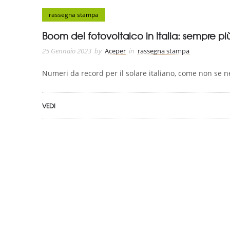
rassegna stampa
Boom del fotovoltaico in Italia: sempre pi
25 Gennaio 2023
by
Aceper
in
rassegna stampa
Numeri da record per il solare italiano, come non se n
VEDI
ASSOCIAZIONE CERTIFICATA