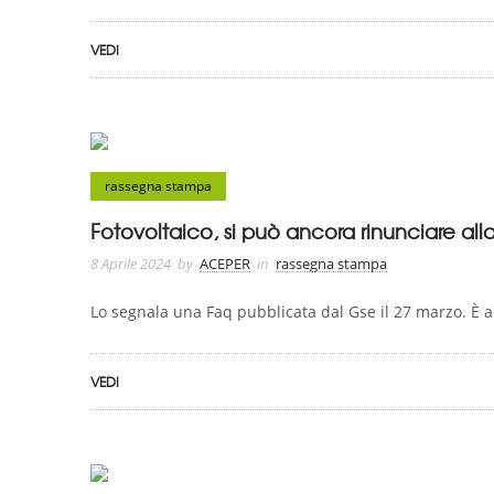
VEDI
rassegna stampa
Fotovoltaico, si può ancora rinunciare all
8 Aprile 2024
by
ACEPER
in
rassegna stampa
Lo segnala una Faq pubblicata dal Gse il 27 marzo. È an
VEDI