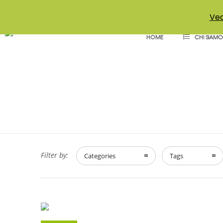
+39 011 18867102
info@aceper.it
Statuto Aceper
Ved
HOME
CHI SIAMO
Filter by:
Categories
Tags