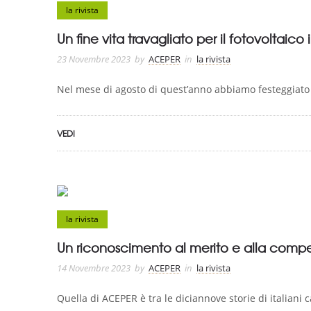
la rivista
Un fine vita travagliato per il fotovoltaico
23 Novembre 2023
by
ACEPER
in
la rivista
Nel mese di agosto di quest’anno abbiamo festeggiato
VEDI
la rivista
Un riconoscimento al merito e alla compe
14 Novembre 2023
by
ACEPER
in
la rivista
Quella di ACEPER è tra le diciannove storie di italiani 