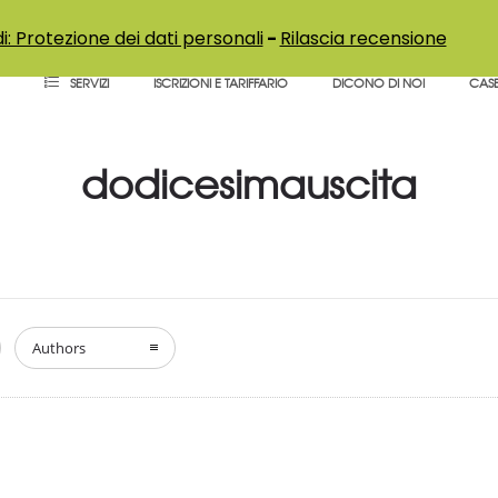
i: Protezione dei dati personali
-
Rilascia recensione
SERVIZI
ISCRIZIONI E TARIFFARIO
DICONO DI NOI
CASE
dodicesimauscita
Authors