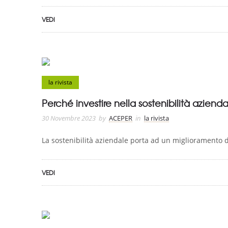
VEDI
la rivista
Perché investire nella sostenibilità aziend
30 Novembre 2023
by
ACEPER
in
la rivista
La sostenibilità aziendale porta ad un miglioramento de
VEDI