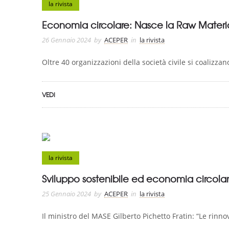
la rivista
Economia circolare: Nasce la Raw Materia
26 Gennaio 2024
by
ACEPER
in
la rivista
Oltre 40 organizzazioni della società civile si coalizzano
VEDI
la rivista
Sviluppo sostenibile ed economia circola
25 Gennaio 2024
by
ACEPER
in
la rivista
Il ministro del MASE Gilberto Pichetto Fratin: “Le rinnov