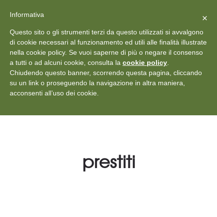
X
Vedi: Protezione dei dati personali
-
Informativa
Chiudi
×
Rilascia recensione
Questo sito o gli strumenti terzi da questo utilizzati si avvalgono
+39 011 18867102
info@aceper.it
Statuto
di cookie necessari al funzionamento ed utili alle finalità illustrate
nella cookie policy. Se vuoi saperne di più o negare il consenso
Aceper
a tutti o ad alcuni cookie, consulta la
cookie policy
.
Chiudendo questo banner, scorrendo questa pagina, cliccando
su un link o proseguendo la navigazione in altra maniera,
acconsenti all’uso dei cookie.
prestiti