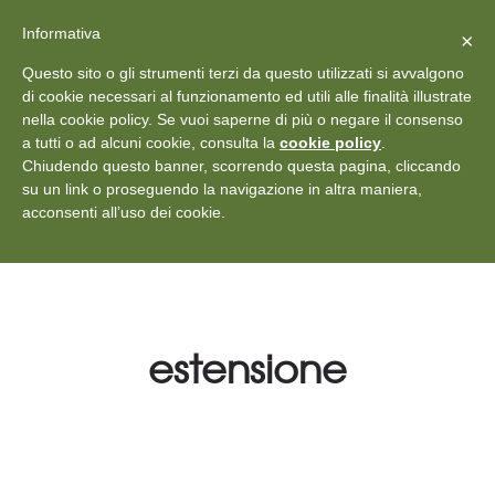
X
Vedi: Protezione dei dati personali
-
Informativa
Chiudi
×
Rilascia recensione
Questo sito o gli strumenti terzi da questo utilizzati si avvalgono
+39 011 18867102
info@aceper.it
Statuto
di cookie necessari al funzionamento ed utili alle finalità illustrate
nella cookie policy. Se vuoi saperne di più o negare il consenso
Aceper
a tutti o ad alcuni cookie, consulta la
cookie policy
.
Chiudendo questo banner, scorrendo questa pagina, cliccando
su un link o proseguendo la navigazione in altra maniera,
acconsenti all’uso dei cookie.
estensione