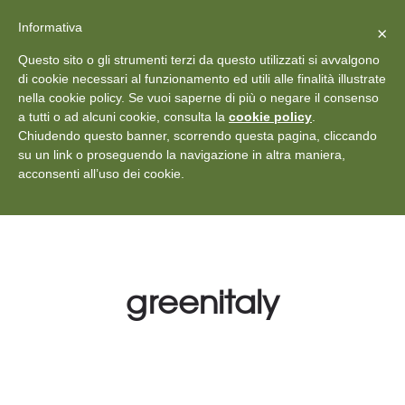
X
Vedi: Protezione dei dati personali
-
Informativa
Chiudi
×
Rilascia recensione
Questo sito o gli strumenti terzi da questo utilizzati si avvalgono
+39 011 18867102
info@aceper.it
Statuto
di cookie necessari al funzionamento ed utili alle finalità illustrate
nella cookie policy. Se vuoi saperne di più o negare il consenso
Aceper
a tutti o ad alcuni cookie, consulta la
cookie policy
.
Chiudendo questo banner, scorrendo questa pagina, cliccando
su un link o proseguendo la navigazione in altra maniera,
acconsenti all’uso dei cookie.
greenitaly