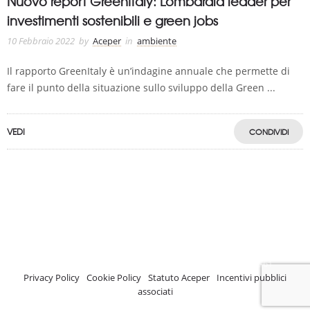
Nuovo report GreenItaly: Lombardia leader per
investimenti sostenibili e green jobs
10 Febbraio 2022
by
Aceper
in
ambiente
Il rapporto GreenItaly è un’indagine annuale che permette di
fare il punto della situazione sullo sviluppo della Green ...
VEDI
CONDIVIDI
A.C.E.P.E.R Copyright © 2020 - Via Demetrio Cosola, 5B - Chivasso (TO) -
Italy
ASSOCIAZIONE CERTIFICATA ISCRIZIONE REGISTRO TRASPARENZA MISE
Numero di identificazione nel Registro: 2018-57811982-61
Privacy Policy
-
Cookie Policy
-
Statuto Aceper
-
Incentivi pubblici
associati