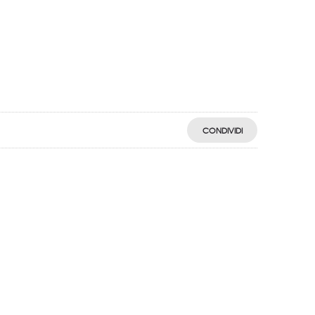
CONDIVIDI
egistro: 2018-57811982-61