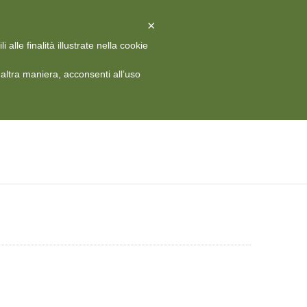
X
Chiudi
×
alle finalità illustrate nella cookie
 HISTORY
MEDIA
CONTATTI
RIVISTA
ITA
ltra maniera, acconsenti all’uso