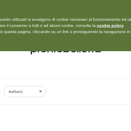
i: Protezione dei dati personali
-
Rilascia recensione
uesto utilizzati si avvalgono di cookie necessari al funzionamento ed utili 
SERVIZI
ISCRIZIONI E TARIFFARIO
DICONO DI NOI
CASE
are il consenso a tutti o ad alcuni cookie, consulta la
cookie policy
.
 questa pagina, cliccando su un link o proseguendo la navigazione in a
prontobolletta
Authors