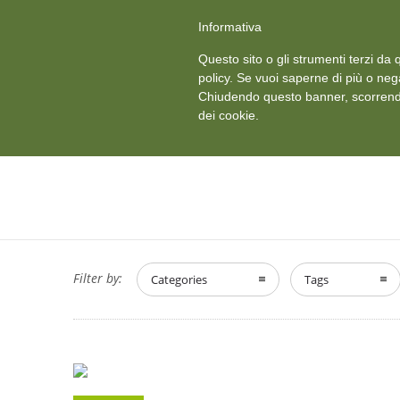
+39 011 18867102
info@aceper.it
Statuto Aceper
Informativa
Ved
Questo sito o gli strumenti terzi da q
HOME
CHI SIAMO
policy. Se vuoi saperne di più o neg
Chiudendo questo banner, scorrendo
dei cookie.
Filter by:
Categories
Tags