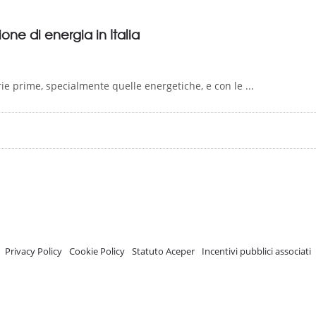
one di energia in Italia
e prime, specialmente quelle energetiche, e con le ...
A.C.E.P.E.R Copyright © 2020 - Via Demetrio Cosola, 5B - Chivasso (TO) - Italy
 ISCRIZIONE REGISTRO TRASPARENZA MISE Numero di identificazione nel R
Privacy Policy
-
Cookie Policy
-
Statuto Aceper
-
Incentivi pubblici associati