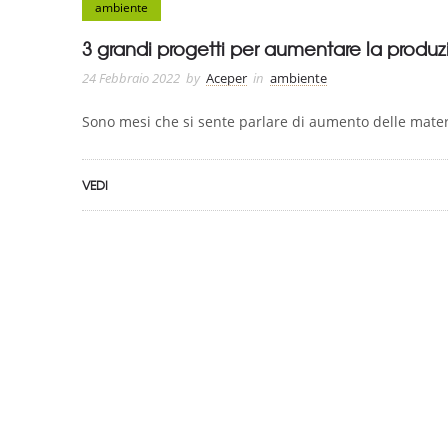
ambiente
3 grandi progetti per aumentare la produzi
24 Febbraio 2022
by
Aceper
in
ambiente
Sono mesi che si sente parlare di aumento delle materi
VEDI
ASSOCIAZIONE CERTIFICATA