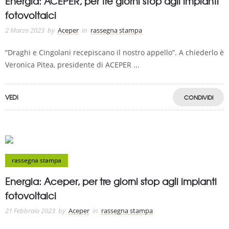
Energia: ACEPER, per tre giorni stop agli impianti
fotovoltaici
2 Marzo 2023
by
Aceper
in
rassegna stampa
“Draghi e Cingolani recepiscano il nostro appello”. A chiederlo è
Veronica Pitea, presidente di ACEPER ...
VEDI
CONDIVIDI
rassegna stampa
Energia: Aceper, per tre giorni stop agli impianti
fotovoltaici
21 Febbraio 2023
by
Aceper
in
rassegna stampa