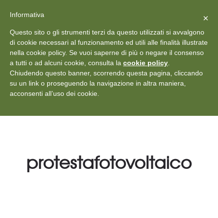
X
Vedi: Protezione dei dati personali
-
Informativa
Chiudi
×
Rilascia recensione
Questo sito o gli strumenti terzi da questo utilizzati si avvalgono
+39 011 18867102
info@aceper.it
Statuto
di cookie necessari al funzionamento ed utili alle finalità illustrate
nella cookie policy. Se vuoi saperne di più o negare il consenso
Aceper
a tutti o ad alcuni cookie, consulta la
cookie policy
.
Chiudendo questo banner, scorrendo questa pagina, cliccando
su un link o proseguendo la navigazione in altra maniera,
acconsenti all’uso dei cookie.
protestafotovoltaico