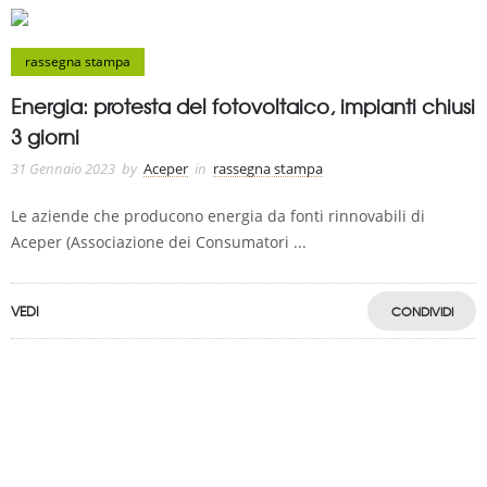
rassegna stampa
Energia: protesta del fotovoltaico, impianti chiusi
3 giorni
31 Gennaio 2023
by
Aceper
in
rassegna stampa
Le aziende che producono energia da fonti rinnovabili di
Aceper (Associazione dei Consumatori ...
VEDI
CONDIVIDI
A.C.E.P.E.R Copyright © 2020 - Via Demetrio Cosola, 5B - Chivasso (TO) -
Italy