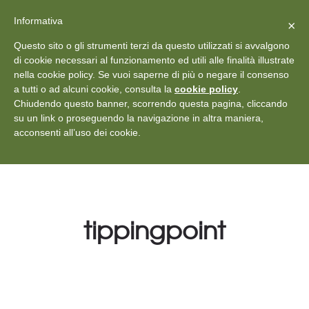
X
Vedi: Protezione dei dati personali
-
Informativa
Chiudi
×
Rilascia recensione
Questo sito o gli strumenti terzi da questo utilizzati si avvalgono
+39 011 18867102
info@aceper.it
Statuto
di cookie necessari al funzionamento ed utili alle finalità illustrate
nella cookie policy. Se vuoi saperne di più o negare il consenso
Aceper
a tutti o ad alcuni cookie, consulta la
cookie policy
.
Chiudendo questo banner, scorrendo questa pagina, cliccando
su un link o proseguendo la navigazione in altra maniera,
acconsenti all’uso dei cookie.
tippingpoint