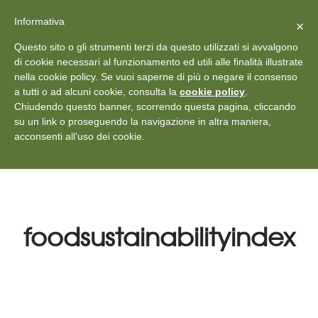
X
Vedi: Protezione dei dati personali
-
Informativa
Chiudi
×
Rilascia recensione
Questo sito o gli strumenti terzi da questo utilizzati si avvalgono
+39 011 18867102
info@aceper.it
Statuto
di cookie necessari al funzionamento ed utili alle finalità illustrate
nella cookie policy. Se vuoi saperne di più o negare il consenso
Aceper
a tutti o ad alcuni cookie, consulta la
cookie policy
.
Chiudendo questo banner, scorrendo questa pagina, cliccando
su un link o proseguendo la navigazione in altra maniera,
acconsenti all’uso dei cookie.
foodsustainabilityindex