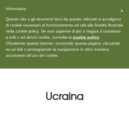
X
Vedi: Protezione dei dati personali
-
Informativa
Chiudi
×
Rilascia recensione
Questo sito o gli strumenti terzi da questo utilizzati si avvalgono
+39 011 18867102
info@aceper.it
Statuto
di cookie necessari al funzionamento ed utili alle finalità illustrate
nella cookie policy. Se vuoi saperne di più o negare il consenso
Aceper
a tutti o ad alcuni cookie, consulta la
cookie policy
.
Chiudendo questo banner, scorrendo questa pagina, cliccando
su un link o proseguendo la navigazione in altra maniera,
acconsenti all’uso dei cookie.
Ucraina