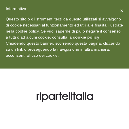
X
Vedi: Protezione dei dati personali
-
Informativa
Chiudi
×
Rilascia recensione
Questo sito o gli strumenti terzi da questo utilizzati si avvalgono
+39 011 18867102
info@aceper.it
Statuto
di cookie necessari al funzionamento ed utili alle finalità illustrate
nella cookie policy. Se vuoi saperne di più o negare il consenso
Aceper
a tutti o ad alcuni cookie, consulta la
cookie policy
.
Chiudendo questo banner, scorrendo questa pagina, cliccando
su un link o proseguendo la navigazione in altra maniera,
acconsenti all’uso dei cookie.
ripartelitalia