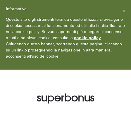
X
Vedi: Protezione dei dati personali
-
Informativa
Chiudi
×
Rilascia recensione
Questo sito o gli strumenti terzi da questo utilizzati si avvalgono
+39 011 18867102
info@aceper.it
Statuto
di cookie necessari al funzionamento ed utili alle finalità illustrate
nella cookie policy. Se vuoi saperne di più o negare il consenso
Aceper
a tutti o ad alcuni cookie, consulta la
cookie policy
.
Chiudendo questo banner, scorrendo questa pagina, cliccando
su un link o proseguendo la navigazione in altra maniera,
acconsenti all’uso dei cookie.
superbonus