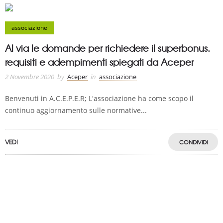
associazione
Al via le domande per richiedere il superbonus.
requisiti e adempimenti spiegati da Aceper
2 Novembre 2020
by
Aceper
in
associazione
Benvenuti in A.C.E.P.E.R; L'associazione ha come scopo il
continuo aggiornamento sulle normative...
VEDI
CONDIVIDI
A.C.E.P.E.R Copyright © 2020 - Via Demetrio Cosola, 5B - Chivasso (TO) -
Italy