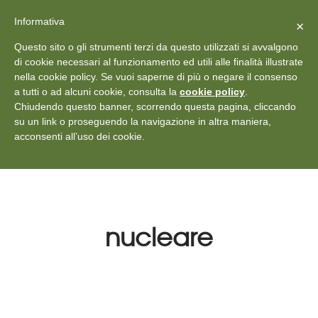
X
Vedi: Protezione dei dati personali
-
Informativa
Chiudi
×
Rilascia recensione
Questo sito o gli strumenti terzi da questo utilizzati si avvalgono
+39 011 18867102
info@aceper.it
Statuto
di cookie necessari al funzionamento ed utili alle finalità illustrate
nella cookie policy. Se vuoi saperne di più o negare il consenso
Aceper
a tutti o ad alcuni cookie, consulta la
cookie policy
.
Chiudendo questo banner, scorrendo questa pagina, cliccando
su un link o proseguendo la navigazione in altra maniera,
acconsenti all’uso dei cookie.
nucleare