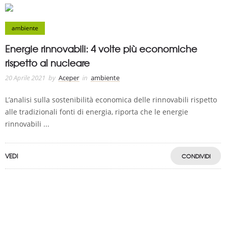
ambiente
Energie rinnovabili: 4 volte più economiche
rispetto al nucleare
20 Aprile 2021
by
Aceper
in
ambiente
L’analisi sulla sostenibilità economica delle rinnovabili rispetto
alle tradizionali fonti di energia, riporta che le energie
rinnovabili ...
VEDI
CONDIVIDI
A.C.E.P.E.R Copyright © 2020 - Via Demetrio Cosola, 5B - Chivasso (TO) -