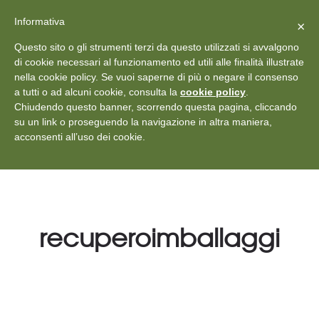
X
Vedi: Protezione dei dati personali
-
Informativa
Chiudi
×
Rilascia recensione
Questo sito o gli strumenti terzi da questo utilizzati si avvalgono
+39 011 18867102
info@aceper.it
Statuto
di cookie necessari al funzionamento ed utili alle finalità illustrate
nella cookie policy. Se vuoi saperne di più o negare il consenso
Aceper
a tutti o ad alcuni cookie, consulta la
cookie policy
.
Chiudendo questo banner, scorrendo questa pagina, cliccando
su un link o proseguendo la navigazione in altra maniera,
acconsenti all’uso dei cookie.
recuperoimballaggi