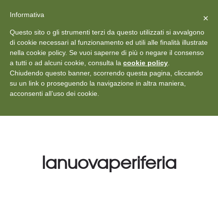
X
Vedi: Protezione dei dati personali
-
Informativa
Chiudi
×
Rilascia recensione
Questo sito o gli strumenti terzi da questo utilizzati si avvalgono
+39 011 18867102
info@aceper.it
Statuto
di cookie necessari al funzionamento ed utili alle finalità illustrate
nella cookie policy. Se vuoi saperne di più o negare il consenso
Aceper
a tutti o ad alcuni cookie, consulta la
cookie policy
.
Chiudendo questo banner, scorrendo questa pagina, cliccando
su un link o proseguendo la navigazione in altra maniera,
acconsenti all’uso dei cookie.
lanuovaperiferia