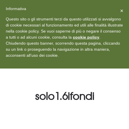
X
Vedi: Protezione dei dati personali
-
Informativa
Chiudi
×
Rilascia recensione
Questo sito o gli strumenti terzi da questo utilizzati si avvalgono
+39 011 18867102
info@aceper.it
Statuto
di cookie necessari al funzionamento ed utili alle finalità illustrate
nella cookie policy. Se vuoi saperne di più o negare il consenso
Aceper
a tutti o ad alcuni cookie, consulta la
cookie policy
.
Chiudendo questo banner, scorrendo questa pagina, cliccando
su un link o proseguendo la navigazione in altra maniera,
acconsenti all’uso dei cookie.
solo1.6ifondi