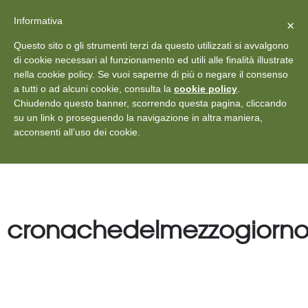
X
Vedi: Protezione dei dati personali
-
Informativa
Chiudi
×
Rilascia recensione
Questo sito o gli strumenti terzi da questo utilizzati si avvalgono
+39 011 18867102
info@aceper.it
Statuto
di cookie necessari al funzionamento ed utili alle finalità illustrate
nella cookie policy. Se vuoi saperne di più o negare il consenso
Aceper
a tutti o ad alcuni cookie, consulta la
cookie policy
.
Chiudendo questo banner, scorrendo questa pagina, cliccando
su un link o proseguendo la navigazione in altra maniera,
acconsenti all’uso dei cookie.
cronachedelmezzogiorn