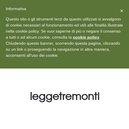
X
Vedi: Protezione dei dati personali
-
Informativa
Chiudi
×
Rilascia recensione
Questo sito o gli strumenti terzi da questo utilizzati si avvalgono
+39 011 18867102
info@aceper.it
Statuto
di cookie necessari al funzionamento ed utili alle finalità illustrate
nella cookie policy. Se vuoi saperne di più o negare il consenso
Aceper
a tutti o ad alcuni cookie, consulta la
cookie policy
.
Chiudendo questo banner, scorrendo questa pagina, cliccando
su un link o proseguendo la navigazione in altra maniera,
acconsenti all’uso dei cookie.
leggetremonti