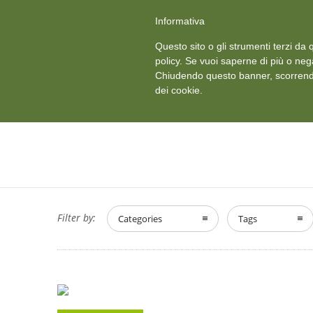
+39 011 18867102
info@aceper.it
Statuto Aceper
Informativa
Ved
Questo sito o gli strumenti terzi da q
HOME
CHI SIAMO
policy. Se vuoi saperne di più o neg
Chiudendo questo banner, scorrendo
dei cookie.
Filter by:
Categories
Tags