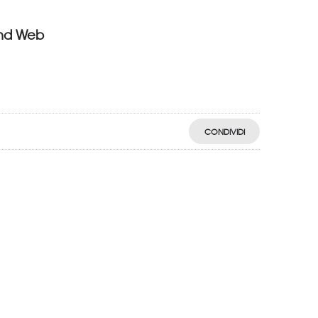
 and Web
CONDIVIDI
egistro: 2018-57811982-61