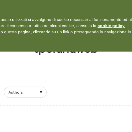
i: Protezione dei dati personali
-
Rilascia recensione
uesto utilizzati si avvalgono di cookie necessari al funzionamento ed utili 
SERVIZI
ISCRIZIONI E TARIFFARIO
DICONO DI NOI
CASE
are il consenso a tutti o ad alcuni cookie, consulta la
cookie policy
.
 questa pagina, cliccando su un link o proseguendo la navigazione in a
spotandweb
Authors