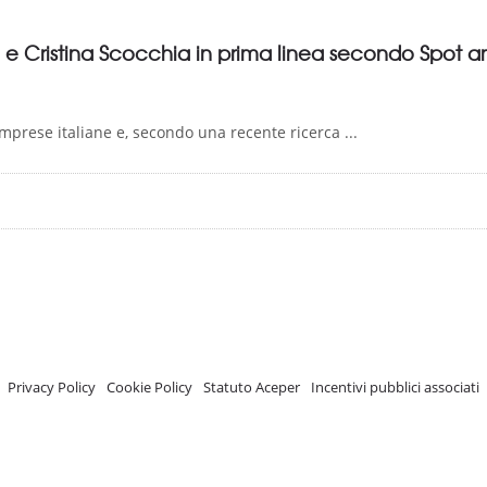
ea e Cristina Scocchia in prima linea secondo Spot
mprese italiane e, secondo una recente ricerca ...
A.C.E.P.E.R Copyright © 2020 - Via Demetrio Cosola, 5B - Chivasso (TO) - Italy
 ISCRIZIONE REGISTRO TRASPARENZA MISE Numero di identificazione nel R
Privacy Policy
-
Cookie Policy
-
Statuto Aceper
-
Incentivi pubblici associati