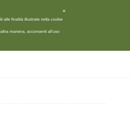
X
Chiudi
×
alle finalità illustrate nella cookie
 HISTORY
MEDIA
CONTATTI
RIVISTA
ITA
ltra maniera, acconsenti all’uso