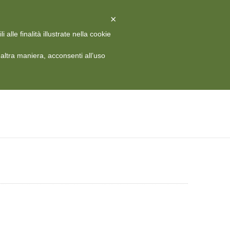
X
Chiudi
×
alle finalità illustrate nella cookie
 HISTORY
MEDIA
CONTATTI
RIVISTA
ITA
ltra maniera, acconsenti all’uso