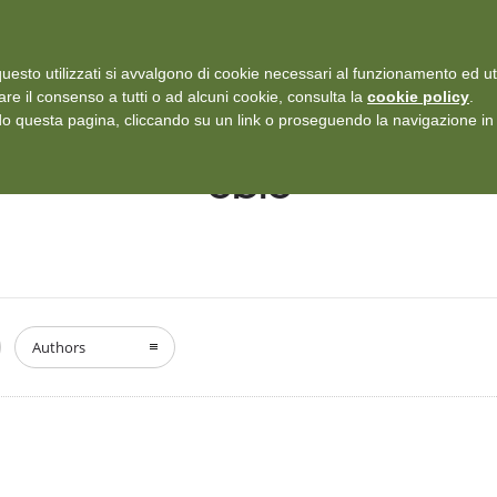
i: Protezione dei dati personali
-
Rilascia recensione
uesto utilizzati si avvalgono di cookie necessari al funzionamento ed utili 
SERVIZI
ISCRIZIONI E TARIFFARIO
DICONO DI NOI
CASE
are il consenso a tutti o ad alcuni cookie, consulta la
cookie policy
.
 questa pagina, cliccando su un link o proseguendo la navigazione in a
oblo
Authors