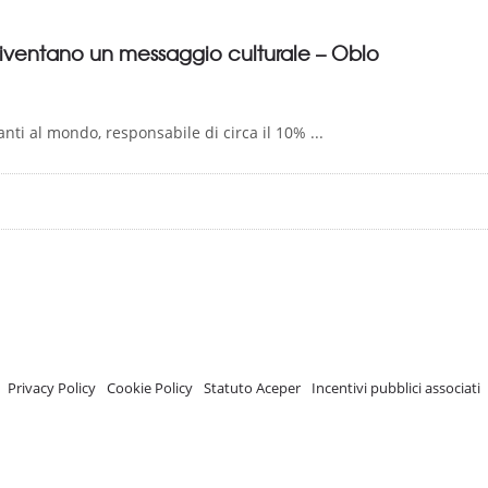
 diventano un messaggio culturale – Oblo
nti al mondo, responsabile di circa il 10% ...
A.C.E.P.E.R Copyright © 2020 - Via Demetrio Cosola, 5B - Chivasso (TO) - Italy
 ISCRIZIONE REGISTRO TRASPARENZA MISE Numero di identificazione nel R
Privacy Policy
-
Cookie Policy
-
Statuto Aceper
-
Incentivi pubblici associati