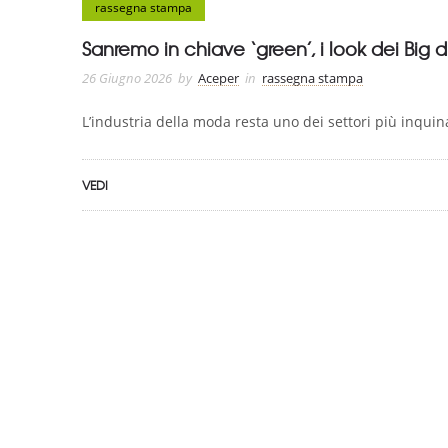
rassegna stampa
Sanremo in chiave ‘green’, i look dei Big
26 Giugno 2026
by
Aceper
in
rassegna stampa
L’industria della moda resta uno dei settori più inquina
VEDI
ASSOCIAZIONE CERTIFICATA