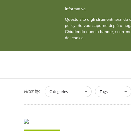
+39 011 18867102
info@aceper.it
Statuto Aceper
Informativa
Ved
Questo sito o gli strumenti terzi da q
HOME
CHI SIAMO
policy. Se vuoi saperne di più o neg
Chiudendo questo banner, scorrendo
dei cookie.
Filter by:
Categories
Tags