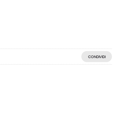
CONDIVIDI
egistro: 2018-57811982-61