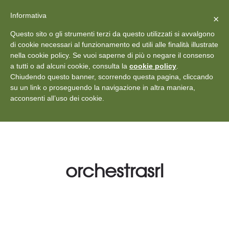
X
Vedi: Protezione dei dati personali
-
Informativa
Chiudi
×
Rilascia recensione
Questo sito o gli strumenti terzi da questo utilizzati si avvalgono
+39 011 18867102
info@aceper.it
Statuto
di cookie necessari al funzionamento ed utili alle finalità illustrate
nella cookie policy. Se vuoi saperne di più o negare il consenso
Aceper
a tutti o ad alcuni cookie, consulta la
cookie policy
.
Chiudendo questo banner, scorrendo questa pagina, cliccando
su un link o proseguendo la navigazione in altra maniera,
acconsenti all’uso dei cookie.
orchestrasrl