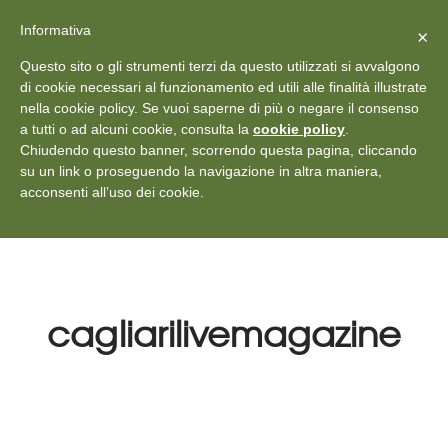
X
Vedi: Protezione dei dati personali
-
Informativa
Chiudi
×
Rilascia recensione
Questo sito o gli strumenti terzi da questo utilizzati si avvalgono
+39 011 18867102
info@aceper.it
Statuto
di cookie necessari al funzionamento ed utili alle finalità illustrate
nella cookie policy. Se vuoi saperne di più o negare il consenso
Aceper
a tutti o ad alcuni cookie, consulta la
cookie policy
.
Chiudendo questo banner, scorrendo questa pagina, cliccando
su un link o proseguendo la navigazione in altra maniera,
acconsenti all’uso dei cookie.
cagliarilivemagazine