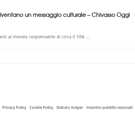
 diventano un messaggio culturale – Chivasso Oggi
nti al mondo, responsabile di circa il 10% ...
A.C.E.P.E.R Copyright © 2020 - Via Demetrio Cosola, 5B - Chivasso (TO) - Italy
 ISCRIZIONE REGISTRO TRASPARENZA MISE Numero di identificazione nel R
Privacy Policy
-
Cookie Policy
-
Statuto Aceper
-
Incentivi pubblici associati