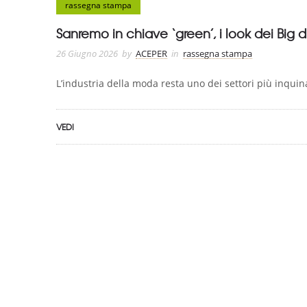
rassegna stampa
Sanremo in chiave ‘green’, i look dei Big
26 Giugno 2026
by
ACEPER
in
rassegna stampa
L’industria della moda resta uno dei settori più inquina
VEDI
ASSOCIAZIONE CERTIFICATA