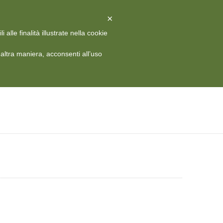
X
Chiudi
×
alle finalità illustrate nella cookie
 HISTORY
MEDIA
CONTATTI
RIVISTA
ITA
ltra maniera, acconsenti all’uso