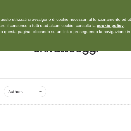
i: Protezione dei dati personali
-
Rilascia recensione
uesto utilizzati si avvalgono di cookie necessari al funzionamento ed utili 
SERVIZI
ISCRIZIONI E TARIFFARIO
DICONO DI NOI
CASE
are il consenso a tutti o ad alcuni cookie, consulta la
cookie policy
.
 questa pagina, cliccando su un link o proseguendo la navigazione in a
chivassooggi
Authors