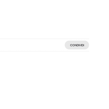
CONDIVIDI
egistro: 2018-57811982-61