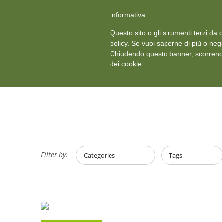
+39 011 18867102
info@aceper.it
Statuto Aceper
Informativa
Ved
Questo sito o gli strumenti terzi da q
HOME
CHI SIAMO
policy. Se vuoi saperne di più o neg
Chiudendo questo banner, scorrendo
dei cookie.
Filter by:
Categories
Tags