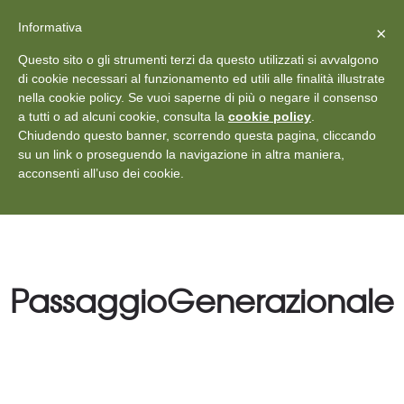
X
Vedi: Protezione dei dati personali
-
Informativa
Chiudi
×
Rilascia recensione
Questo sito o gli strumenti terzi da questo utilizzati si avvalgono
+39 011 18867102
info@aceper.it
Statuto
di cookie necessari al funzionamento ed utili alle finalità illustrate
nella cookie policy. Se vuoi saperne di più o negare il consenso
Aceper
a tutti o ad alcuni cookie, consulta la
cookie policy
.
Chiudendo questo banner, scorrendo questa pagina, cliccando
su un link o proseguendo la navigazione in altra maniera,
acconsenti all’uso dei cookie.
PassaggioGenerazionale