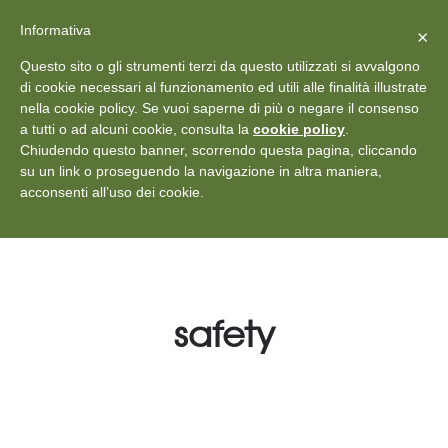
X
Vedi: Protezione dei dati personali
-
Informativa
Chiudi
×
Rilascia recensione
Questo sito o gli strumenti terzi da questo utilizzati si avvalgono
+39 011 18867102
info@aceper.it
Statuto
di cookie necessari al funzionamento ed utili alle finalità illustrate
nella cookie policy. Se vuoi saperne di più o negare il consenso
Aceper
a tutti o ad alcuni cookie, consulta la
cookie policy
.
Chiudendo questo banner, scorrendo questa pagina, cliccando
su un link o proseguendo la navigazione in altra maniera,
acconsenti all’uso dei cookie.
safety