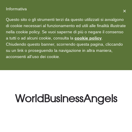
X
Vedi: Protezione dei dati personali
-
Informativa
Chiudi
×
Rilascia recensione
Questo sito o gli strumenti terzi da questo utilizzati si avvalgono
+39 011 18867102
info@aceper.it
Statuto
di cookie necessari al funzionamento ed utili alle finalità illustrate
nella cookie policy. Se vuoi saperne di più o negare il consenso
Aceper
a tutti o ad alcuni cookie, consulta la
cookie policy
.
Chiudendo questo banner, scorrendo questa pagina, cliccando
su un link o proseguendo la navigazione in altra maniera,
acconsenti all’uso dei cookie.
WorldBusinessAngels