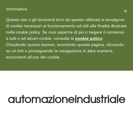
X
Vedi: Protezione dei dati personali
-
Informativa
Chiudi
×
Rilascia recensione
Questo sito o gli strumenti terzi da questo utilizzati si avvalgono
+39 011 18867102
info@aceper.it
Statuto
di cookie necessari al funzionamento ed utili alle finalità illustrate
nella cookie policy. Se vuoi saperne di più o negare il consenso
Aceper
a tutti o ad alcuni cookie, consulta la
cookie policy
.
Chiudendo questo banner, scorrendo questa pagina, cliccando
su un link o proseguendo la navigazione in altra maniera,
acconsenti all’uso dei cookie.
automazioneindustriale