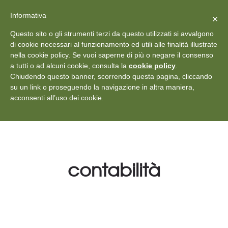
X
Vedi: Protezione dei dati personali
-
Informativa
Chiudi
×
Rilascia recensione
Questo sito o gli strumenti terzi da questo utilizzati si avvalgono
+39 011 18867102
info@aceper.it
Statuto
di cookie necessari al funzionamento ed utili alle finalità illustrate
nella cookie policy. Se vuoi saperne di più o negare il consenso
Aceper
a tutti o ad alcuni cookie, consulta la
cookie policy
.
Chiudendo questo banner, scorrendo questa pagina, cliccando
su un link o proseguendo la navigazione in altra maniera,
acconsenti all’uso dei cookie.
contabilità