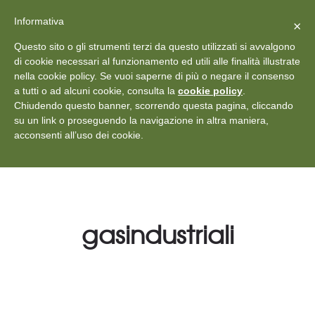
X
Vedi: Protezione dei dati personali
-
Informativa
Chiudi
×
Rilascia recensione
Questo sito o gli strumenti terzi da questo utilizzati si avvalgono
+39 011 18867102
info@aceper.it
Statuto
di cookie necessari al funzionamento ed utili alle finalità illustrate
nella cookie policy. Se vuoi saperne di più o negare il consenso
Aceper
a tutti o ad alcuni cookie, consulta la
cookie policy
.
Chiudendo questo banner, scorrendo questa pagina, cliccando
su un link o proseguendo la navigazione in altra maniera,
acconsenti all’uso dei cookie.
gasindustriali